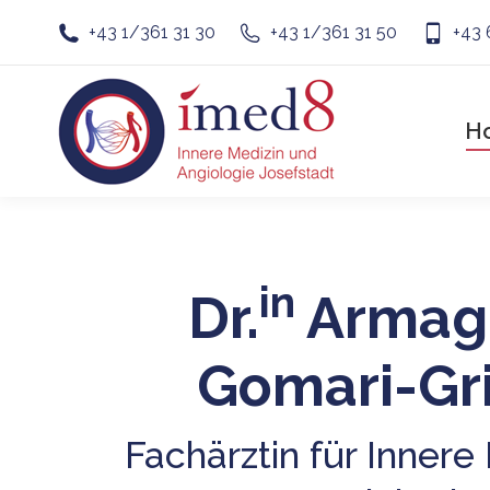
+43 1/361 31 30
+43 1/361 31 50
+43
H
in
Dr.
Armag
Gomari-Gr
Fachärztin für Innere