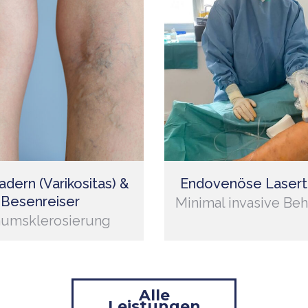
dern (Varikositas) &
Endovenöse Lasert
Besenreiser
Minimal invasive Be
umsklerosierung
Alle
Leistungen