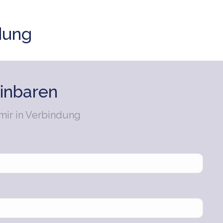
ndung
inbaren
 mir in Verbindung