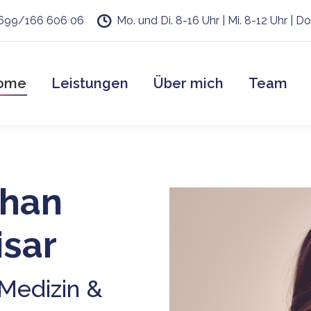
 699/166 606 06
Mo. und Di. 8-16 Uhr | Mi. 8-12 Uhr | Do.
ome
Leistungen
Über mich
Team
han
isar
 Medizin &